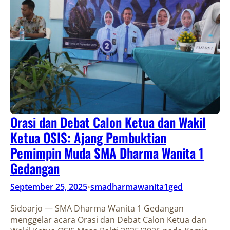
Orasi dan Debat Calon Ketua dan Wakil
Ketua OSIS: Ajang Pembuktian
Pemimpin Muda SMA Dharma Wanita 1
Gedangan
September 25, 2025
smadharmawanita1ged
•
Sidoarjo — SMA Dharma Wanita 1 Gedangan
menggelar acara Orasi dan Debat Calon Ketua dan