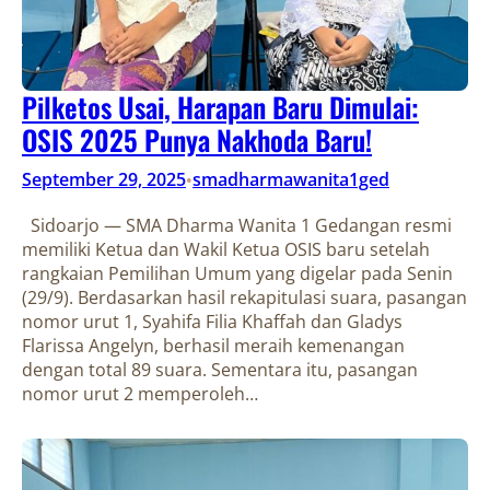
Pilketos Usai, Harapan Baru Dimulai:
OSIS 2025 Punya Nakhoda Baru!
September 29, 2025
smadharmawanita1ged
•
Sidoarjo — SMA Dharma Wanita 1 Gedangan resmi
memiliki Ketua dan Wakil Ketua OSIS baru setelah
rangkaian Pemilihan Umum yang digelar pada Senin
(29/9). Berdasarkan hasil rekapitulasi suara, pasangan
nomor urut 1, Syahifa Filia Khaffah dan Gladys
Flarissa Angelyn, berhasil meraih kemenangan
dengan total 89 suara. Sementara itu, pasangan
nomor urut 2 memperoleh…