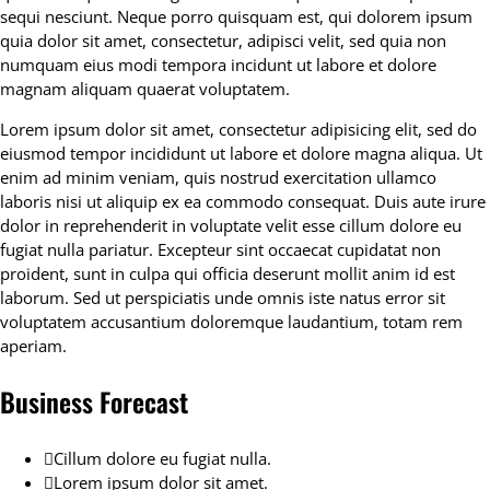
sequi nesciunt. Neque porro quisquam est, qui dolorem ipsum
quia dolor sit amet, consectetur, adipisci velit, sed quia non
numquam eius modi tempora incidunt ut labore et dolore
magnam aliquam quaerat voluptatem.
Lorem ipsum dolor sit amet, consectetur adipisicing elit, sed do
eiusmod tempor incididunt ut labore et dolore magna aliqua. Ut
enim ad minim veniam, quis nostrud exercitation ullamco
laboris nisi ut aliquip ex ea commodo consequat. Duis aute irure
dolor in reprehenderit in voluptate velit esse cillum dolore eu
fugiat nulla pariatur. Excepteur sint occaecat cupidatat non
proident, sunt in culpa qui officia deserunt mollit anim id est
laborum. Sed ut perspiciatis unde omnis iste natus error sit
voluptatem accusantium doloremque laudantium, totam rem
aperiam.
Business Forecast
Cillum dolore eu fugiat nulla.
Lorem ipsum dolor sit amet.