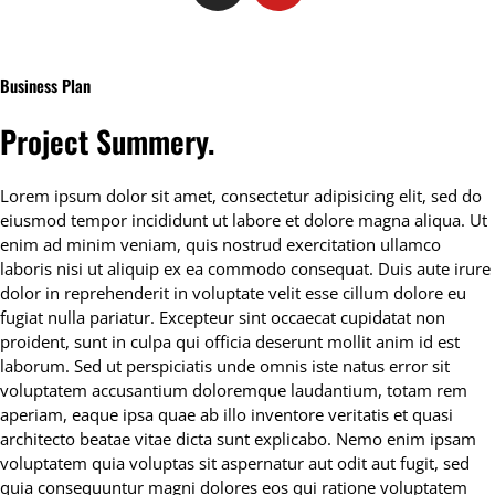
Business Plan
Project Summery
.
Lorem ipsum dolor sit amet, consectetur adipisicing elit, sed do
eiusmod tempor incididunt ut labore et dolore magna aliqua. Ut
enim ad minim veniam, quis nostrud exercitation ullamco
laboris nisi ut aliquip ex ea commodo consequat. Duis aute irure
dolor in reprehenderit in voluptate velit esse cillum dolore eu
fugiat nulla pariatur. Excepteur sint occaecat cupidatat non
proident, sunt in culpa qui officia deserunt mollit anim id est
laborum. Sed ut perspiciatis unde omnis iste natus error sit
voluptatem accusantium doloremque laudantium, totam rem
aperiam, eaque ipsa quae ab illo inventore veritatis et quasi
architecto beatae vitae dicta sunt explicabo. Nemo enim ipsam
voluptatem quia voluptas sit aspernatur aut odit aut fugit, sed
quia consequuntur magni dolores eos qui ratione voluptatem