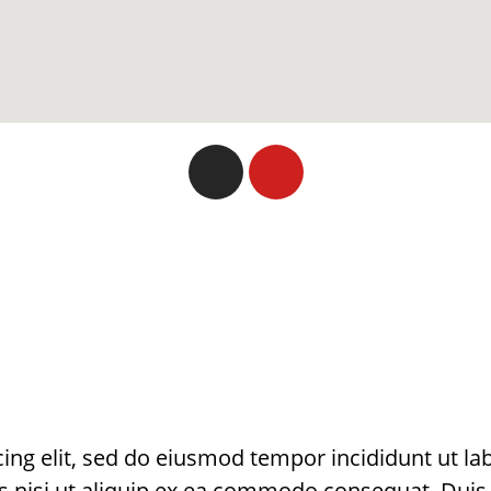
cing elit, sed do eiusmod tempor incididunt ut l
s nisi ut aliquip ex ea commodo consequat. Duis a