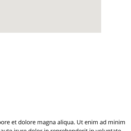
abore et dolore magna aliqua. Ut enim ad minim
ute irure dolor in reprehenderit in voluptate