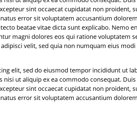
 Excepteur sint occaecat cupidatat non proident, s
te natus error sit voluptatem accusantium dolo
chitecto beatae vitae dicta sunt explicabo. Nemo 
untur magni dolores eos qui ratione voluptatem 
, adipisci velit, sed quia non numquam eius mod
cing elit, sed do eiusmod tempor incididunt ut l
s nisi ut aliquip ex ea commodo consequat. Duis a
 Excepteur sint occaecat cupidatat non proident, s
te natus error sit voluptatem accusantium dolor