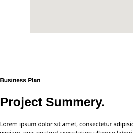
Business Plan
Project Summery
.
Lorem ipsum dolor sit amet, consectetur adipisi
veniam, quis nostrud exercitation ullamco labori